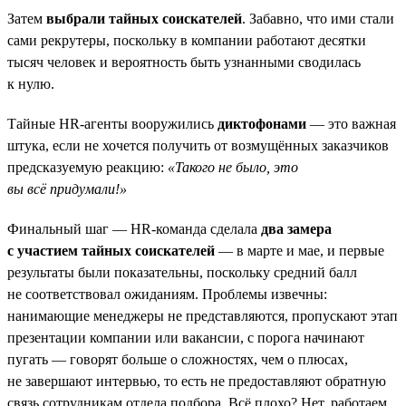
Затем
выбрали тайных соискателей
. Забавно, что ими стали
сами рекрутеры, поскольку в компании работают десятки
тысяч человек и вероятность быть узнанными сводилась
к нулю.
Тайные HR-агенты вооружились
диктофонами
— это важная
штука, если не хочется получить от возмущённых заказчиков
предсказуемую реакцию:
«Такого не было, это
вы всё придумали!»
Финальный шаг — HR-команда сделала
два замера
с участием тайных соискателей
— в марте и мае, и первые
результаты были показательны, поскольку средний балл
не соответствовал ожиданиям. Проблемы извечны:
нанимающие менеджеры не представляются, пропускают этап
презентации компании или вакансии, с порога начинают
пугать — говорят больше о сложностях, чем о плюсах,
не завершают интервью, то есть не предоставляют обратную
связь сотрудникам отдела подбора. Всё плохо? Нет, работаем