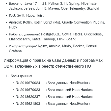
Backend:
Java 17 — 21, Python 3.11, Spring, Hibernate,
Jackson, Jersey, Junit 5, Maven, OpenTelemetry, Skaffold
IOS:
Swift, Ruby, Tuist
Android:
Kotlin, Kotlin Script (kts), Gradle Convention Plugins,
Ruby
Работа с данными:
PostgreSQL, Scylla, Redis, ClickHouse,
Elasticsearch, Kafka, Hadoop, Flink, Spark
Инфраструктура:
Nginx, Ansible, MinIo, Docker, Consul,
Grafana
Информация о правах на базы данных и программах
ЭВМ, включенных в реестр отечественного ПО
Базы данных
№ 2019670024 — «База данных HeadHunter»
№ 2019670023 — «База вакансий HeadHunter»
№ 2018620237 — «База вакансий HeadHunter»
№ 2015621803 — «База данных HeadHunter»