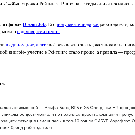
 21–30-ю строчки Рейтинга. В прошлые годы они относились к к
 платформе
Dream Job
.
Его
получают в подарок
работодатели, к
е, можно
в демоверсии отчёта
.
ли
в едином документе
всё, что важно знать участникам: наприм
ой книгой» участие в Рейтинге стало проще, а правила — прозр
ии:
талась неизменной — Альфа-Банк, ВТБ и X5 Group, чьи HR-процес
 уникальное достижение, и по правилам проекта компания пропус
озициях ситуация изменилась: в топ-10 вошли СИБУР, Аэрофлот, 
епили бренд работодателя