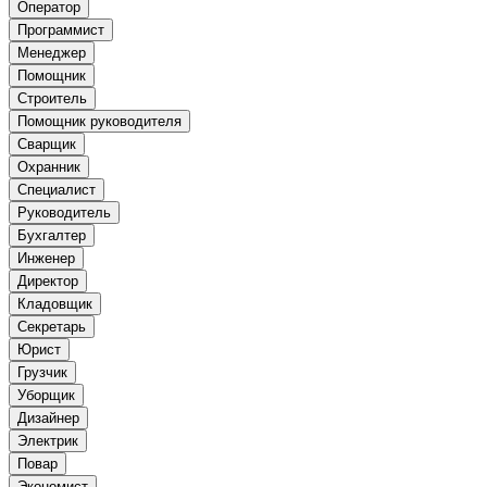
Оператор
Программист
Менеджер
Помощник
Строитель
Помощник руководителя
Сварщик
Охранник
Специалист
Руководитель
Бухгалтер
Инженер
Директор
Кладовщик
Секретарь
Юрист
Грузчик
Уборщик
Дизайнер
Электрик
Повар
Экономист